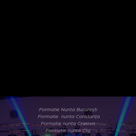
Formatie Nunta București
Formatie
nunta Constanța
Formatie nunta Craiova
Formatie nunta Cluj